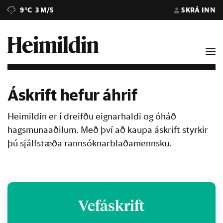
9°C
3 M/S
SKRÁ INN
Áskrift hefur áhrif
Heimildin er í dreifðu eignarhaldi og óháð
hagsmunaaðilum. Með því að kaupa áskrift styrkir
þú sjálfstæða rannsóknarblaðamennsku.
Vefáskrift