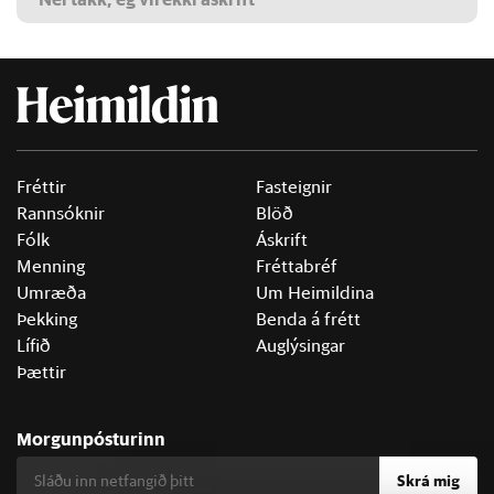
Fréttir
Fasteignir
Rannsóknir
Blöð
Fólk
Áskrift
Menning
Fréttabréf
Umræða
Um Heimildina
Þekking
Benda á frétt
Lífið
Auglýsingar
Þættir
Morgunpósturinn
Skrá mig