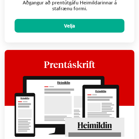
Aðgangur að prentútgáfu Heimildarinnar á
stafrænu formi.
Velja
Prentáskrift