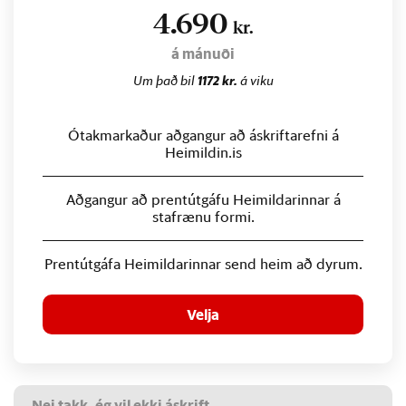
4.690
kr.
á mánuði
Um það bil
1172 kr.
á viku
Ótakmarkaður aðgangur að áskriftarefni á
Heimildin.is
Aðgangur að prentútgáfu Heimildarinnar á
stafrænu formi.
Prentútgáfa Heimildarinnar send heim að dyrum.
Velja
Nei takk, ég vil ekki áskrift