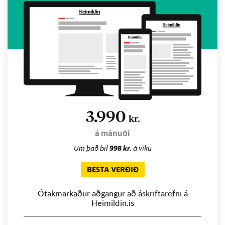
3.990
kr.
á mánuði
Um það bil
998 kr.
á viku
BESTA VERÐIÐ
Ótakmarkaður aðgangur að áskriftarefni á
Heimildin.is