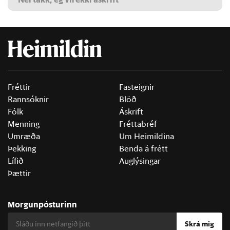
Fréttir
Fasteignir
Rannsóknir
Blöð
Fólk
Áskrift
Menning
Fréttabréf
Umræða
Um Heimildina
Þekking
Benda á frétt
Lífið
Auglýsingar
Þættir
Morgunpósturinn
Skrá mig