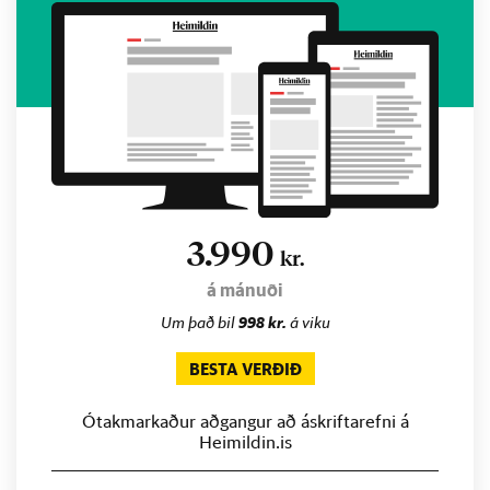
3.990
kr.
á mánuði
Um það bil
998 kr.
á viku
BESTA VERÐIÐ
Ótakmarkaður aðgangur að áskriftarefni á
Heimildin.is