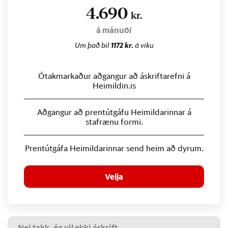
4.690
kr.
á mánuði
Um það bil
1172 kr.
á viku
Ótakmarkaður aðgangur að áskriftarefni á
Heimildin.is
Aðgangur að prentútgáfu Heimildarinnar á
stafrænu formi.
Prentútgáfa Heimildarinnar send heim að dyrum.
Velja
Nei takk, ég vil ekki áskrift