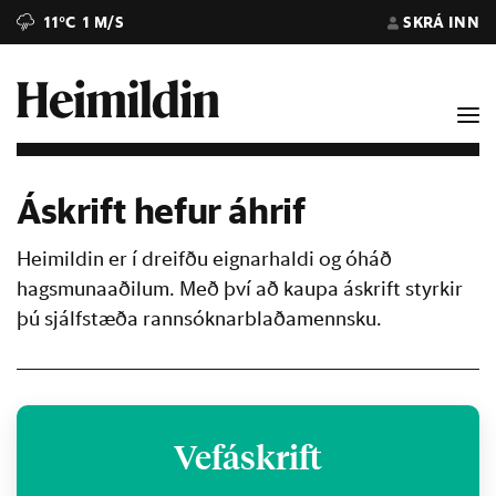
11°C
1 M/S
SKRÁ INN
Áskrift hefur áhrif
Heimildin er í dreifðu eignarhaldi og óháð
hagsmunaaðilum. Með því að kaupa áskrift styrkir
þú sjálfstæða rannsóknarblaðamennsku.
Vefáskrift