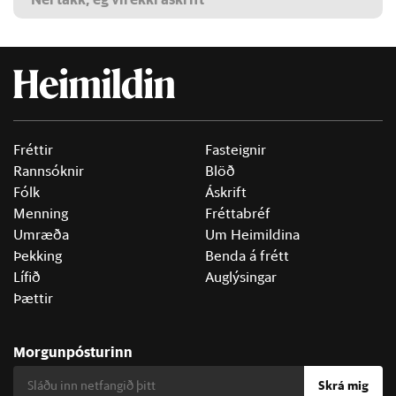
Fréttir
Fasteignir
Rannsóknir
Blöð
Fólk
Áskrift
Menning
Fréttabréf
Umræða
Um Heimildina
Þekking
Benda á frétt
Lífið
Auglýsingar
Þættir
Morgunpósturinn
Skrá mig