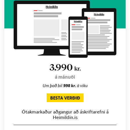
3.990
kr.
á mánuði
Um það bil
998 kr.
á viku
BESTA VERÐIÐ
Ótakmarkaður aðgangur að áskriftarefni á
Heimildin.is