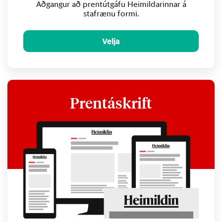
Aðgangur að prentútgáfu Heimildarinnar á
stafrænu formi.
Velja
Prentáskrift