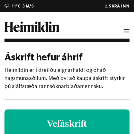
11°C
3 M/S
SKRÁ INN
Áskrift hefur áhrif
Heimildin er í dreifðu eignarhaldi og óháð
hagsmunaaðilum. Með því að kaupa áskrift styrkir
þú sjálfstæða rannsóknarblaðamennsku.
Vefáskrift