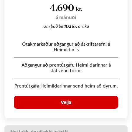
4.690
kr.
á mánuði
Um það bil
1172 kr.
á viku
Ótakmarkaður aðgangur að áskriftarefni á
Heimildin.is
Aðgangur að prentútgáfu Heimildarinnar á
stafrænu formi.
Prentútgáfa Heimildarinnar send heim að dyrum.
Velja
Nei takk, ég vil ekki áskrift