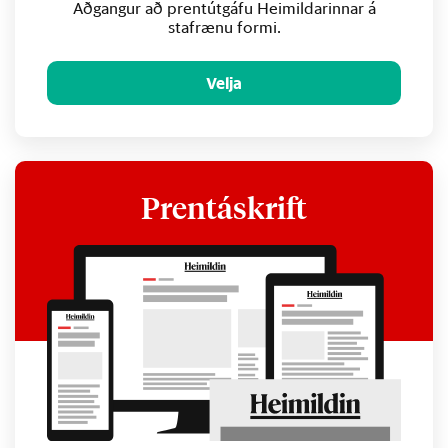
Aðgangur að prentútgáfu Heimildarinnar á
stafrænu formi.
Velja
Prentáskrift