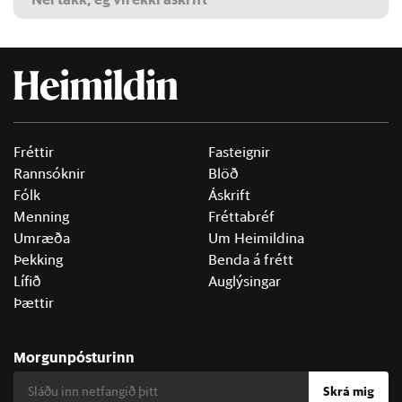
Fréttir
Fasteignir
Rannsóknir
Blöð
Fólk
Áskrift
Menning
Fréttabréf
Umræða
Um Heimildina
Þekking
Benda á frétt
Lífið
Auglýsingar
Þættir
Morgunpósturinn
Skrá mig