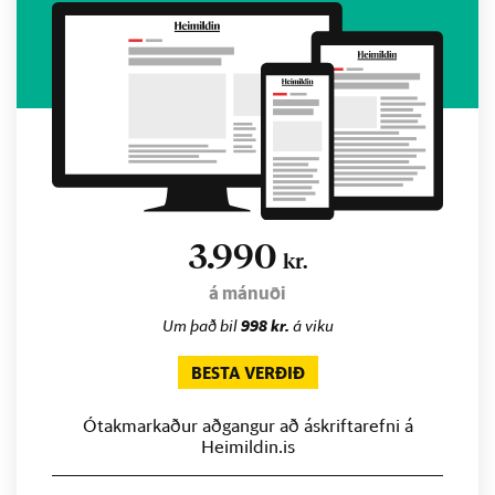
3.990
kr.
á mánuði
Um það bil
998 kr.
á viku
BESTA VERÐIÐ
Ótakmarkaður aðgangur að áskriftarefni á
Heimildin.is