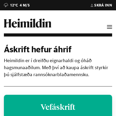
12°C
4 M/S
SKRÁ INN
Áskrift hefur áhrif
Heimildin er í dreifðu eignarhaldi og óháð
hagsmunaaðilum. Með því að kaupa áskrift styrkir
þú sjálfstæða rannsóknarblaðamennsku.
Vefáskrift