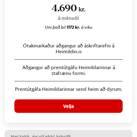
4.690
kr.
á mánuði
Um það bil
1172 kr.
á viku
Ótakmarkaður aðgangur að áskriftarefni á
Heimildin.is
Aðgangur að prentútgáfu Heimildarinnar á
stafrænu formi.
Prentútgáfa Heimildarinnar send heim að dyrum.
Velja
Nei takk, ég vil ekki áskrift