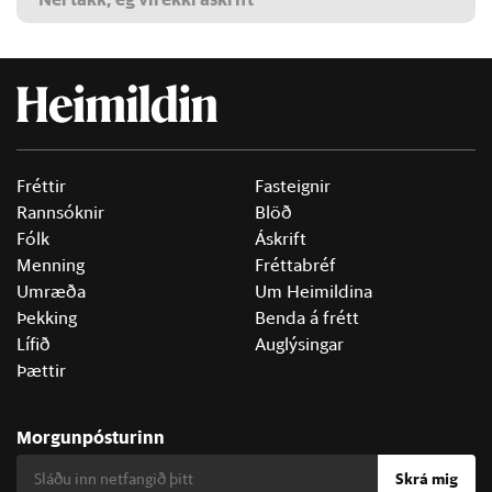
Fréttir
Fasteignir
Rannsóknir
Blöð
Fólk
Áskrift
Menning
Fréttabréf
Umræða
Um Heimildina
Þekking
Benda á frétt
Lífið
Auglýsingar
Þættir
Morgunpósturinn
Skrá mig