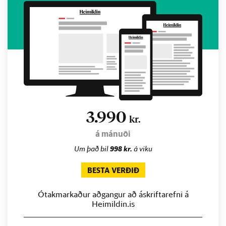
3.990
kr.
á mánuði
Um það bil
998 kr.
á viku
BESTA VERÐIÐ
Ótakmarkaður aðgangur að áskriftarefni á
Heimildin.is