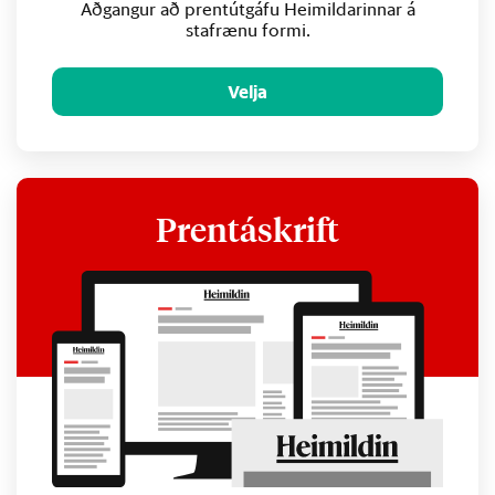
Aðgangur að prentútgáfu Heimildarinnar á
stafrænu formi.
Velja
Prentáskrift