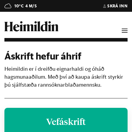
10°C
4 M/S
SKRÁ INN
Áskrift hefur áhrif
Heimildin er í dreifðu eignarhaldi og óháð
hagsmunaaðilum. Með því að kaupa áskrift styrkir
þú sjálfstæða rannsóknarblaðamennsku.
Vefáskrift