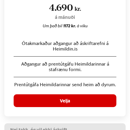
4.690
kr.
á mánuði
Um það bil
1172 kr.
á viku
Ótakmarkaður aðgangur að áskriftarefni á
Heimildin.is
Aðgangur að prentútgáfu Heimildarinnar á
stafrænu formi.
Prentútgáfa Heimildarinnar send heim að dyrum.
Velja
Nei takk, ég vil ekki áskrift