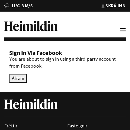
11°C
3 M/S
SKRÁ INN
Sign In Via Facebook
You are about to sign in using a third party account
from Facebook.
Áfram
Fréttir
Fasteignir