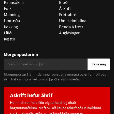
Rannsóknir
Blöð
Fólk
Áskrift
Menning
Fréttabréf
Umræða
Um Heimildina
Þekking
Benda á frétt
Lífið
Auglýsingar
Þættir
Morgunpósturinn
Skrá mig
Morgunpóstur Heimildarinnar berst alla morgna og er fyrir öll þau
sem hafa áhuga á fréttum og þjóðfélagsumræðu.
Áskrift hefur áhrif
Heimildin er í dreifðu eignarhaldi og óháð
hagsmunaaðilum. Með því að kaupa áskrift að Heimildinni
styrkir þú sjálfstæða rannsóknarblaðamennsku.