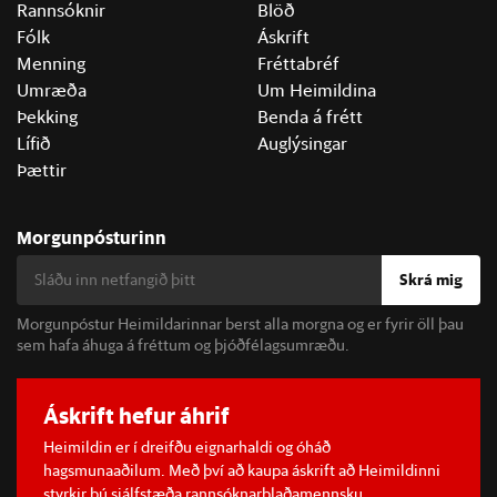
Rannsóknir
Blöð
Fólk
Áskrift
Menning
Fréttabréf
Umræða
Um Heimildina
Þekking
Benda á frétt
Lífið
Auglýsingar
Þættir
Morgunpósturinn
Skrá mig
Morgunpóstur Heimildarinnar berst alla morgna og er fyrir öll þau
sem hafa áhuga á fréttum og þjóðfélagsumræðu.
Áskrift hefur áhrif
Heimildin er í dreifðu eignarhaldi og óháð
hagsmunaaðilum. Með því að kaupa áskrift að Heimildinni
styrkir þú sjálfstæða rannsóknarblaðamennsku.