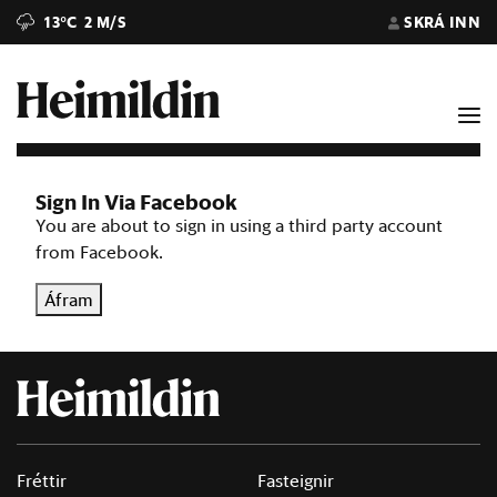
13°C
2 M/S
SKRÁ INN
Sign In Via Facebook
You are about to sign in using a third party account
from Facebook.
Áfram
Fréttir
Fasteignir