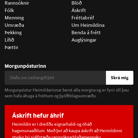
Rannsóknir
Blöð
Fólk
Áskrift
Menning
Fréttabréf
Umræða
Um Heimildina
Þekking
Benda á frétt
Lífið
Auglýsingar
Þættir
Morgunpósturinn
Skrá mig
Morgunpóstur Heimildarinnar berst alla morgna og er fyrir öll þau
sem hafa áhuga á fréttum og þjóðfélagsumræðu.
Áskrift hefur áhrif
Heimildin er í dreifðu eignarhaldi og óháð
hagsmunaaðilum. Með því að kaupa áskrift að Heimildinni
styrkir þú sjálfstæða rannsóknarblaðamennsku.