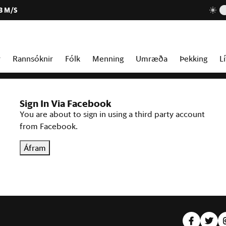
3 M/S
r
Rannsóknir
Fólk
Menning
Umræða
Þekking
Lí
Sign In Via Facebook
You are about to sign in using a third party account
from Facebook.
Áfram