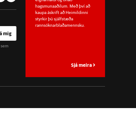
hagsmunaaðilum. Með því að
kaupa áskrift að Heimildinni
styrkir þú sjálfstæða
rannsóknarblaðamennsku.
á mig
u sem
Sjá meira