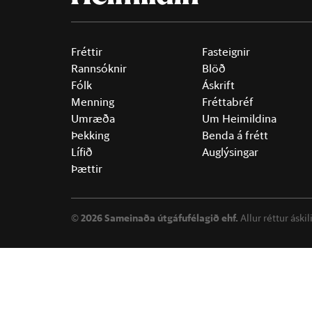
Fréttir
Fasteignir
Rannsóknir
Blöð
Fólk
Áskrift
Menning
Fréttabréf
Umræða
Um Heimildina
Þekking
Benda á frétt
Lífið
Auglýsingar
Þættir
©
2026 Sameinaða útgáfufélagið ehf.
Allur réttur áski