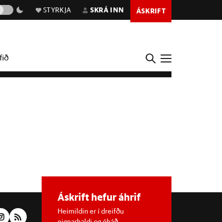
STYRKJA
SKRÁ INN
ÁSKRIFT
fið
Áskrift hefur áhrif
Heimildin er í dreifðu
eignarhaldi og óháð