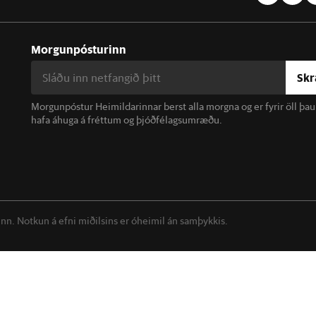
Morgunpósturinn
Skr
Morgunpóstur Heimildarinnar berst alla morgna og er fyrir öll þa
hafa áhuga á fréttum og þjóðfélagsumræðu.
linn. Notkun á efni miðilsins er óheimil án samþykkis.