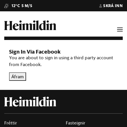
12°C
5 M/S
SKRÁ INN
Sign In Via Facebook
You are about to sign in using a third party account
from Facebook.
Áfram
Fréttir
Fasteignir