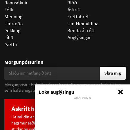
Rannsóknir
Blöð
Fólk
Áskrift
Menning
Fréttabréf
Umræða
Um Heimildina
Þekking
Benda á frétt
Lífið
Auglýsingar
Þættir
Morgunpósturinn
Skrá mig
Morgunpóstur Heimildarinnar berst alla morgna og er fyrir öll þau
sem hafa áhuga á fréttum og þjóðfélagsumræðu.
Loka auglýsingu
Áskrift hefur áhrif
Heimildin er í dreifðu eignarhaldi og óháð
hagsmunaaðilum. Með því að kaupa áskrift að Heimildinni
styrkir þú sjálfstæða rannsóknarblaðamennsku.