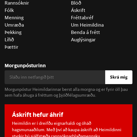
Rannsóknir
Blöð
Fólk
Áskrift
Menning
Fréttabréf
Umræða
Um Heimildina
Þekking
Benda á frétt
Lífið
Auglýsingar
Þættir
Morgunpósturinn
Skrá mig
Morgunpóstur Heimildarinnar berst alla morgna og er fyrir öll þau
sem hafa áhuga á fréttum og þjóðfélagsumræðu.
Áskrift hefur áhrif
Heimildin er í dreifðu eignarhaldi og óháð
hagsmunaaðilum. Með því að kaupa áskrift að Heimildinni
styrkir þú sjálfstæða rannsóknarblaðamennsku.