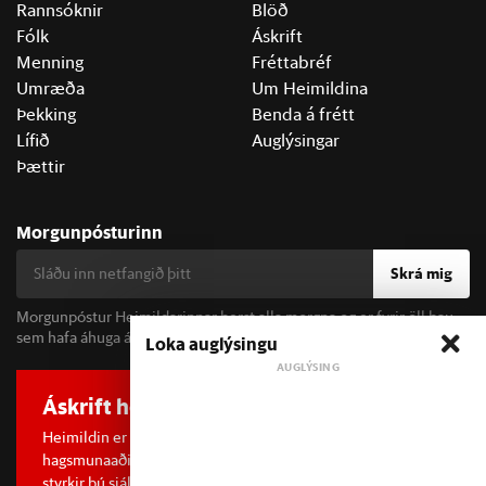
Rannsóknir
Blöð
Fólk
Áskrift
Menning
Fréttabréf
Umræða
Um Heimildina
Þekking
Benda á frétt
Lífið
Auglýsingar
Þættir
Morgunpósturinn
Skrá mig
Morgunpóstur Heimildarinnar berst alla morgna og er fyrir öll þau
sem hafa áhuga á fréttum og þjóðfélagsumræðu.
Loka auglýsingu
Áskrift hefur áhrif
Heimildin er í dreifðu eignarhaldi og óháð
hagsmunaaðilum. Með því að kaupa áskrift að Heimildinni
styrkir þú sjálfstæða rannsóknarblaðamennsku.