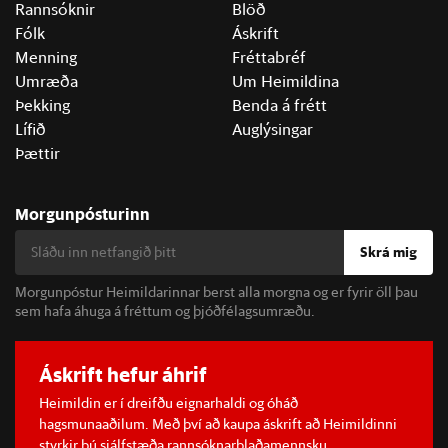
Rannsóknir
Blöð
Fólk
Áskrift
Menning
Fréttabréf
Umræða
Um Heimildina
Þekking
Benda á frétt
Lífið
Auglýsingar
Þættir
Morgunpósturinn
Skrá mig
Morgunpóstur Heimildarinnar berst alla morgna og er fyrir öll þau
sem hafa áhuga á fréttum og þjóðfélagsumræðu.
Áskrift hefur áhrif
Heimildin er í dreifðu eignarhaldi og óháð
hagsmunaaðilum. Með því að kaupa áskrift að Heimildinni
styrkir þú sjálfstæða rannsóknarblaðamennsku.