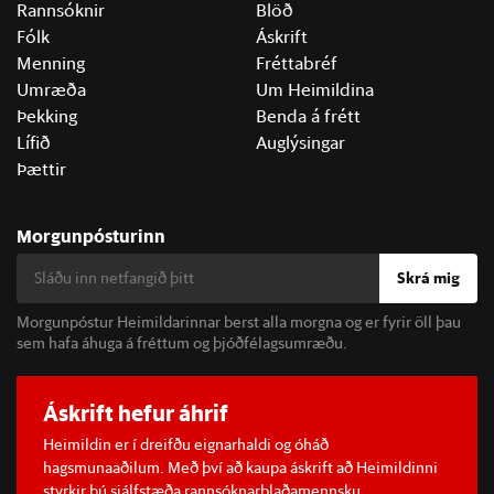
Rannsóknir
Blöð
Fólk
Áskrift
Menning
Fréttabréf
Umræða
Um Heimildina
Þekking
Benda á frétt
Lífið
Auglýsingar
Þættir
Morgunpósturinn
Skrá mig
Morgunpóstur Heimildarinnar berst alla morgna og er fyrir öll þau
sem hafa áhuga á fréttum og þjóðfélagsumræðu.
Áskrift hefur áhrif
Heimildin er í dreifðu eignarhaldi og óháð
hagsmunaaðilum. Með því að kaupa áskrift að Heimildinni
styrkir þú sjálfstæða rannsóknarblaðamennsku.