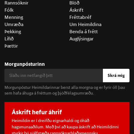
Rannsóknir
Blöð
Fólk
Áskrift
Menning
Fréttabréf
Umræða
Um Heimildina
Þekking
Benda á frétt
Lífið
Auglýsingar
Þættir
Morgunpósturinn
Skrá mig
Morgunpóstur Heimildarinnar berst alla morgna og er fyrir öll þau
sem hafa áhuga á fréttum og þjóðfélagsumræðu.
Áskrift hefur áhrif
Heimildin er í dreifðu eignarhaldi og óháð
hagsmunaaðilum. Með því að kaupa áskrift að Heimildinni
styrkir þú sjálfstæða rannsóknarblaðamennsku.