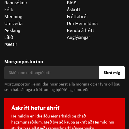
Rannsóknir
Blöð
Fólk
Áskrift
Menning
Fréttabréf
Umræða
Um Heimildina
Þekking
Benda á frétt
Lífið
Auglýsingar
Þættir
Morgunpósturinn
Skrá mig
Morgunpóstur Heimildarinnar berst alla morgna og er fyrir öll þau
sem hafa áhuga á fréttum og þjóðfélagsumræðu.
Áskrift hefur áhrif
Heimildin er í dreifðu eignarhaldi og óháð
hagsmunaaðilum. Með því að kaupa áskrift að Heimildinni
styrkir þú sjálfstæða rannsóknarblaðamennsku.