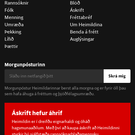
Rannsóknir
Blöð
Fólk
Áskrift
Menning
Fréttabréf
Umræða
Um Heimildina
Þekking
Benda á frétt
Lífið
Auglýsingar
Þættir
Morgunpósturinn
Skrá mig
Morgunpóstur Heimildarinnar berst alla morgna og er fyrir öll þau
sem hafa áhuga á fréttum og þjóðfélagsumræðu.
Áskrift hefur áhrif
Heimildin er í dreifðu eignarhaldi og óháð
hagsmunaaðilum. Með því að kaupa áskrift að Heimildinni
styrkir þú sjálfstæða rannsóknarblaðamennsku.