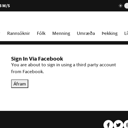
3 M/S
r
Rannsóknir
Fólk
Menning
Umræða
Þekking
Lí
Sign In Via Facebook
You are about to sign in using a third party account
from Facebook.
Áfram