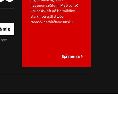
hagsmunaaðilum. Með því að
kaupa áskrift að Heimildinni
styrkir þú sjálfstæða
rannsóknarblaðamennsku.
á mig
u sem
Sjá meira