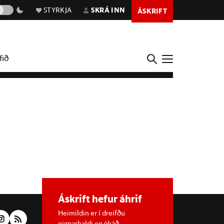
STYRKJA
SKRÁ INN
ÁSKRIFT
fið
Áskrift hefur áhrif
Heimildin er í dreifðu
eignarhaldi og óháð