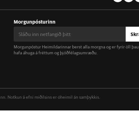
Morgunpósturinn
Skr
Morgunpóstur Heimildarinnar berst alla morgna og er fyrir öll þa
hafa áhuga á fréttum og þjóðfélagsumræðu.
linn. Notkun á efni miðilsins er óheimil án samþykkis.