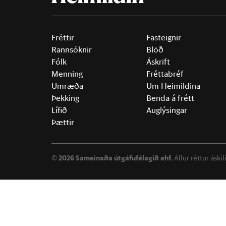
Fréttir
Fasteignir
Rannsóknir
Blöð
Fólk
Áskrift
Menning
Fréttabréf
Umræða
Um Heimildina
Þekking
Benda á frétt
Lífið
Auglýsingar
Þættir
©
2026 Sameinaða útgáfufélagið ehf.
Allur réttur áski