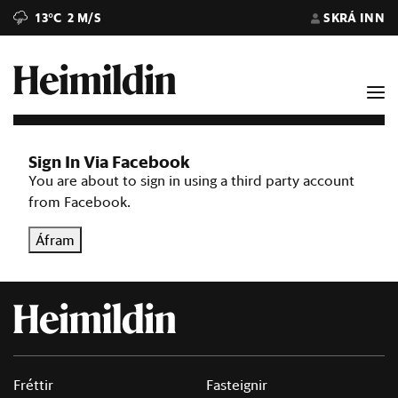
13°C
2 M/S
SKRÁ INN
Sign In Via Facebook
You are about to sign in using a third party account
from Facebook.
Áfram
Fréttir
Fasteignir