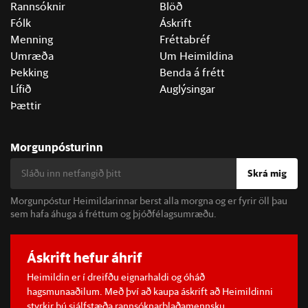
Rannsóknir
Blöð
Fólk
Áskrift
Menning
Fréttabréf
Umræða
Um Heimildina
Þekking
Benda á frétt
Lífið
Auglýsingar
Þættir
Morgunpósturinn
Skrá mig
Morgunpóstur Heimildarinnar berst alla morgna og er fyrir öll þau
sem hafa áhuga á fréttum og þjóðfélagsumræðu.
Áskrift hefur áhrif
Heimildin er í dreifðu eignarhaldi og óháð
hagsmunaaðilum. Með því að kaupa áskrift að Heimildinni
styrkir þú sjálfstæða rannsóknarblaðamennsku.