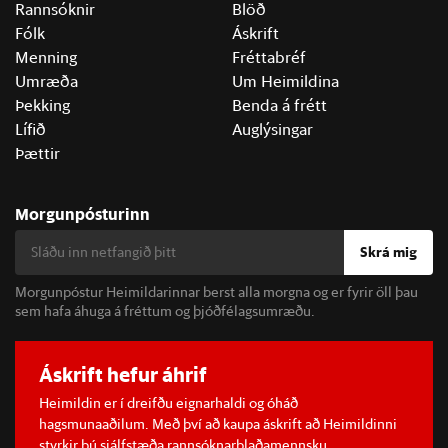
Rannsóknir
Blöð
Fólk
Áskrift
Menning
Fréttabréf
Umræða
Um Heimildina
Þekking
Benda á frétt
Lífið
Auglýsingar
Þættir
Morgunpósturinn
Skrá mig
Morgunpóstur Heimildarinnar berst alla morgna og er fyrir öll þau
sem hafa áhuga á fréttum og þjóðfélagsumræðu.
Áskrift hefur áhrif
Heimildin er í dreifðu eignarhaldi og óháð
hagsmunaaðilum. Með því að kaupa áskrift að Heimildinni
styrkir þú sjálfstæða rannsóknarblaðamennsku.