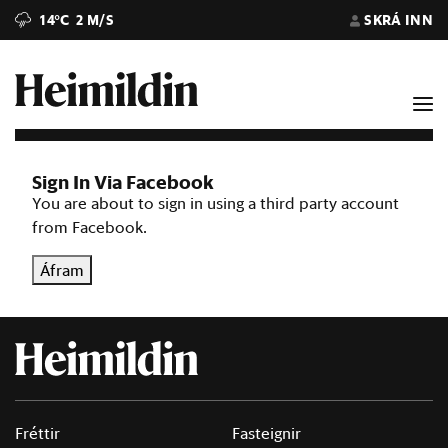
14°C
2 M/S
SKRÁ INN
Sign In Via Facebook
You are about to sign in using a third party account
from Facebook.
Áfram
Fréttir
Fasteignir