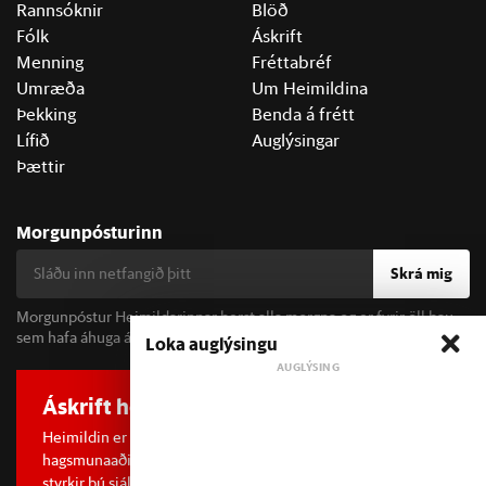
Rannsóknir
Blöð
Fólk
Áskrift
Menning
Fréttabréf
Umræða
Um Heimildina
Þekking
Benda á frétt
Lífið
Auglýsingar
Þættir
Morgunpósturinn
Skrá mig
Morgunpóstur Heimildarinnar berst alla morgna og er fyrir öll þau
sem hafa áhuga á fréttum og þjóðfélagsumræðu.
Loka auglýsingu
Áskrift hefur áhrif
Heimildin er í dreifðu eignarhaldi og óháð
hagsmunaaðilum. Með því að kaupa áskrift að Heimildinni
styrkir þú sjálfstæða rannsóknarblaðamennsku.