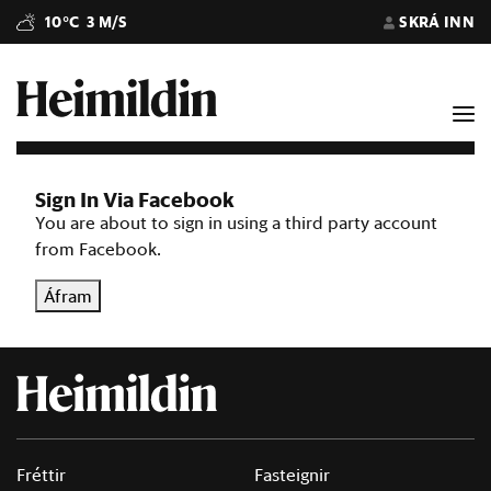
10°C
3 M/S
SKRÁ INN
Sign In Via Facebook
You are about to sign in using a third party account
from Facebook.
Áfram
Fréttir
Fasteignir