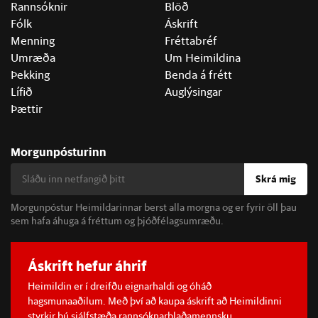
Rannsóknir
Blöð
Fólk
Áskrift
Menning
Fréttabréf
Umræða
Um Heimildina
Þekking
Benda á frétt
Lífið
Auglýsingar
Þættir
Morgunpósturinn
Skrá mig
Morgunpóstur Heimildarinnar berst alla morgna og er fyrir öll þau
sem hafa áhuga á fréttum og þjóðfélagsumræðu.
Áskrift hefur áhrif
Heimildin er í dreifðu eignarhaldi og óháð
hagsmunaaðilum. Með því að kaupa áskrift að Heimildinni
styrkir þú sjálfstæða rannsóknarblaðamennsku.