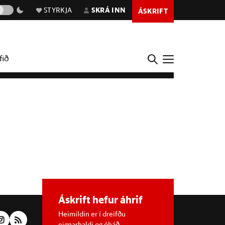
STYRKJA
SKRÁ INN
ÁSKRIFT
fið
Áskrift hefur áhrif
Heimildin er í dreifðu
eignarhaldi og óháð