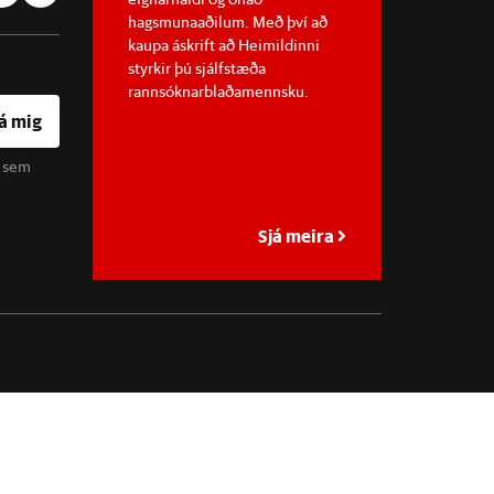
hagsmunaaðilum. Með því að
kaupa áskrift að Heimildinni
styrkir þú sjálfstæða
rannsóknarblaðamennsku.
á mig
u sem
Sjá meira