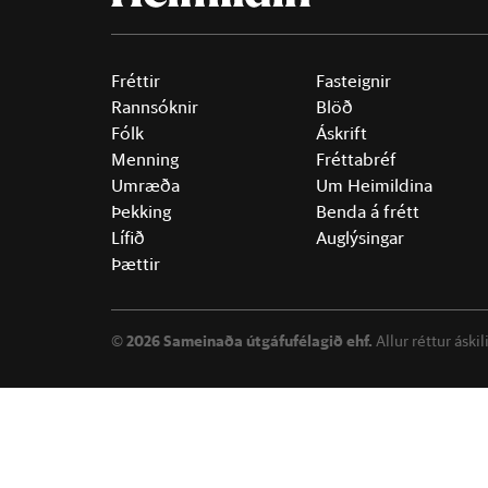
Fréttir
Fasteignir
Rannsóknir
Blöð
Fólk
Áskrift
Menning
Fréttabréf
Umræða
Um Heimildina
Þekking
Benda á frétt
Lífið
Auglýsingar
Þættir
©
2026 Sameinaða útgáfufélagið ehf.
Allur réttur áski