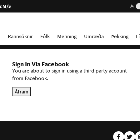
2 M/S
r
Rannsóknir
Fólk
Menning
Umræða
Þekking
Lí
Sign In Via Facebook
You are about to sign in using a third party account
from Facebook.
Áfram