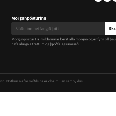
Morgunpósturinn
Skr
Morgunpóstur Heimildarinnar berst alla morgna og er fyrir öll þa
hafa áhuga á fréttum og þjóðfélagsumræðu.
linn. Notkun á efni miðilsins er óheimil án samþykkis.