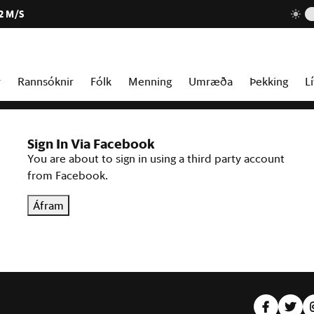
2 M/S
r
Rannsóknir
Fólk
Menning
Umræða
Þekking
Lí
Sign In Via Facebook
You are about to sign in using a third party account
from Facebook.
Áfram