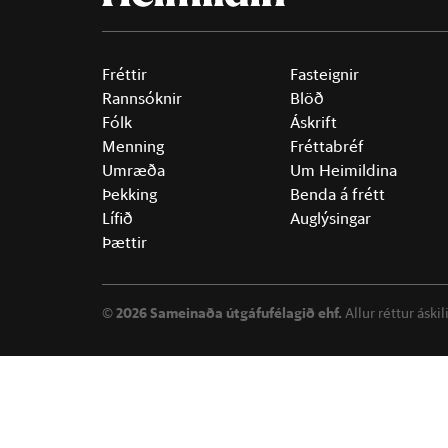
Fréttir
Fasteignir
Rannsóknir
Blöð
Fólk
Áskrift
Menning
Fréttabréf
Umræða
Um Heimildina
Þekking
Benda á frétt
Lífið
Auglýsingar
Þættir
©
2026 Sameinaða útgáfufélagið ehf.
Allur réttur áski