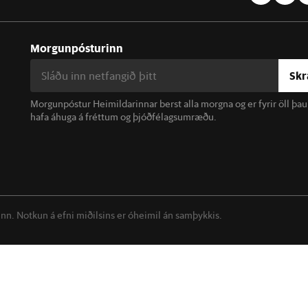
Morgunpósturinn
Skr
Morgunpóstur Heimildarinnar berst alla morgna og er fyrir öll þa
hafa áhuga á fréttum og þjóðfélagsumræðu.
linn. Notkun á efni miðilsins er óheimil án samþykkis.