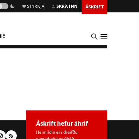
STYRKJA
SKRÁ INN
ÁSKRIFT
fið
Áskrift hefur áhrif
Heimildin er í dreifðu
eignarhaldi og óháð