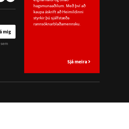
hagsmunaaðilum. Með því að
kaupa áskrift að Heimildinni
styrkir þú sjálfstæða
rannsóknarblaðamennsku.
á mig
u sem
Sjá meira