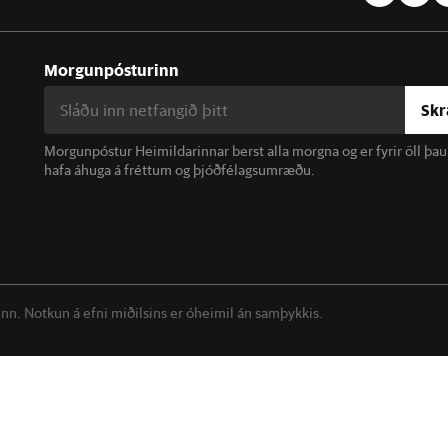
Morgunpósturinn
Skr
Morgunpóstur Heimildarinnar berst alla morgna og er fyrir öll þa
hafa áhuga á fréttum og þjóðfélagsumræðu.
linn. Notkun á efni miðilsins er óheimil án samþykkis.