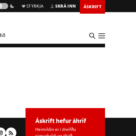
STYRKJA
SKRÁ INN
ÁSKRIFT
fið
Áskrift hefur áhrif
Heimildin er í dreifðu
eignarhaldi og óháð