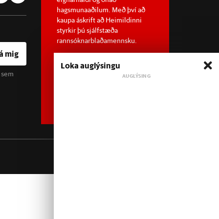
hagsmunaaðilum. Með því að
kaupa áskrift að Heimildinni
styrkir þú sjálfstæða
rannsóknarblaðamennsku.
á mig
Loka auglýsingu
u sem
Sjá meira