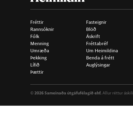
Fréttir
Fasteignir
Rannsóknir
Blöð
Fólk
Áskrift
Menning
Fréttabréf
Umræða
Um Heimildina
Þekking
Benda á frétt
Lífið
Auglýsingar
Þættir
©
2026 Sameinaða útgáfufélagið ehf.
Allur réttur áski