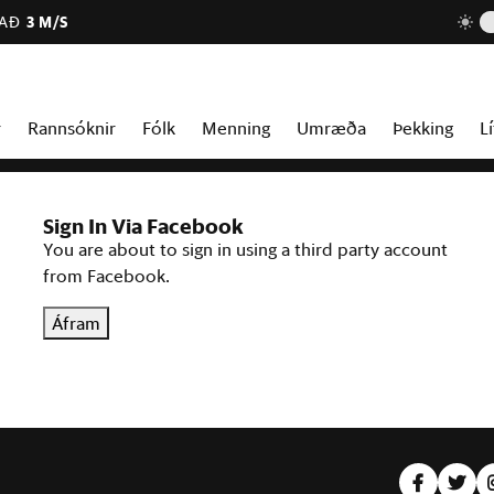
JAÐ
3 M/S
r
Rannsóknir
Fólk
Menning
Umræða
Þekking
Lí
Sign In Via Facebook
You are about to sign in using a third party account
from Facebook.
Áfram