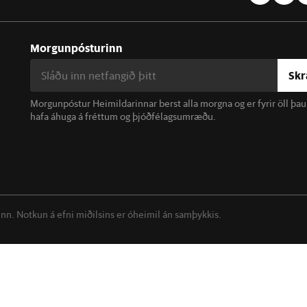
Morgunpósturinn
Skr
Morgunpóstur Heimildarinnar berst alla morgna og er fyrir öll þa
hafa áhuga á fréttum og þjóðfélagsumræðu.
linn. Notkun á efni miðilsins er óheimil án samþykkis.