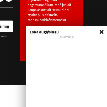
hagsmunaaðilum. Með því að
kaupa áskrift að Heimildinni
styrkir þú sjálfstæða
rannsóknarblaðamennsku.
á mig
Loka auglýsingu
u sem
Sjá meira