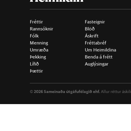
Fréttir
Fasteignir
Rannsóknir
Blöð
Fólk
Áskrift
Menning
Fréttabréf
Umræða
Um Heimildina
Þekking
Benda á frétt
Lífið
Auglýsingar
Þættir
©
2026 Sameinaða útgáfufélagið ehf.
Allur réttur áski