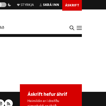
STYRKJA
SKRÁ INN
ÁSKRIFT
fið
Áskrift hefur áhrif
Heimildin er í dreifðu
eignarhaldi og óháð