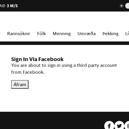
JAÐ
3 M/S
r
Rannsóknir
Fólk
Menning
Umræða
Þekking
Lí
Sign In Via Facebook
You are about to sign in using a third party account
from Facebook.
Áfram