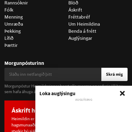
Rannsóknir
Blöð
Fólk
Áskrift
Menning
Fréttabréf
Umræða
Um Heimildina
Þekking
Benda á frétt
Lífið
Auglýsingar
Þættir
Morgunpósturinn
Skrá mig
Morgunpóstur Heimildarinnar berst alla morgna og er fyrir öll þau
sem hafa áhuga á fréttum og þjóðfélagsumræðu.
Loka auglýsingu
Áskrift hefur áhrif
Heimildin er í dreifðu eignarhaldi og óháð
hagsmunaaðilum. Með því að kaupa áskrift að Heimildinni
styrkir þú sjálfstæða rannsóknarblaðamennsku.