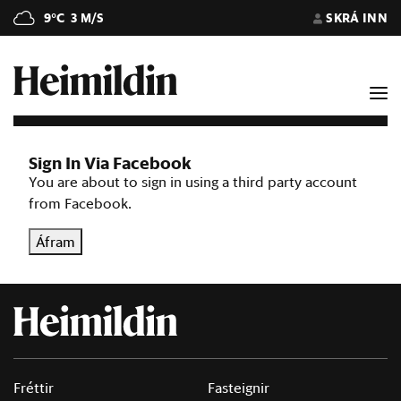
9°C
3 M/S
SKRÁ INN
Sign In Via Facebook
You are about to sign in using a third party account
from Facebook.
Áfram
Fréttir
Fasteignir