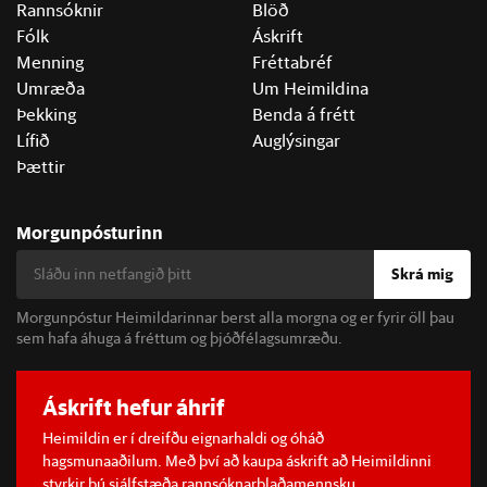
Rannsóknir
Blöð
Fólk
Áskrift
Menning
Fréttabréf
Umræða
Um Heimildina
Þekking
Benda á frétt
Lífið
Auglýsingar
Þættir
Morgunpósturinn
Skrá mig
Morgunpóstur Heimildarinnar berst alla morgna og er fyrir öll þau
sem hafa áhuga á fréttum og þjóðfélagsumræðu.
Áskrift hefur áhrif
Heimildin er í dreifðu eignarhaldi og óháð
hagsmunaaðilum. Með því að kaupa áskrift að Heimildinni
styrkir þú sjálfstæða rannsóknarblaðamennsku.