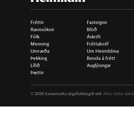
Fréttir
Fasteignir
Rannsóknir
Blöð
Fólk
Áskrift
Menning
Fréttabréf
Umræða
Um Heimildina
Þekking
Benda á frétt
Lífið
Auglýsingar
Þættir
©
2026 Sameinaða útgáfufélagið ehf.
Allur réttur áski