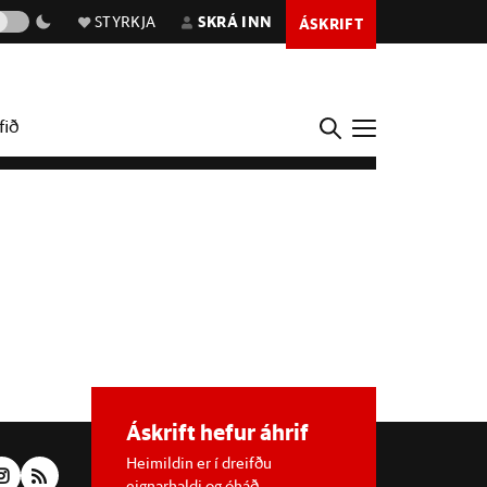
STYRKJA
SKRÁ INN
ÁSKRIFT
fið
Áskrift hefur áhrif
Heimildin er í dreifðu
eignarhaldi og óháð