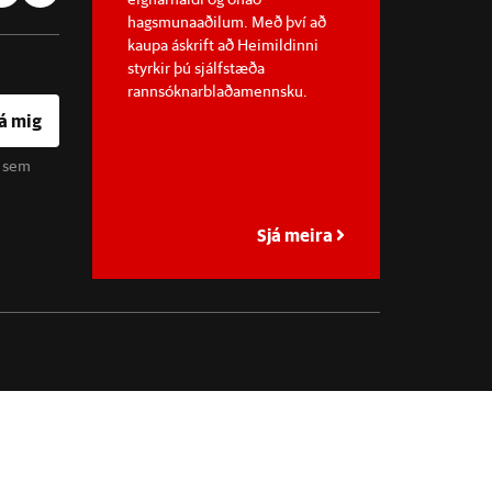
hagsmunaaðilum. Með því að
kaupa áskrift að Heimildinni
styrkir þú sjálfstæða
rannsóknarblaðamennsku.
á mig
u sem
Sjá meira