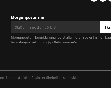
Morgunpósturinn
Skr
Morgunpóstur Heimildarinnar berst alla morgna og er fyrir öll þa
hafa áhuga á fréttum og þjóðfélagsumræðu.
linn. Notkun á efni miðilsins er óheimil án samþykkis.