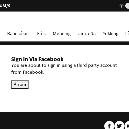
4 M/S
r
Rannsóknir
Fólk
Menning
Umræða
Þekking
Lí
Sign In Via Facebook
You are about to sign in using a third party account
from Facebook.
Áfram