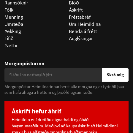
Rannsóknir
Blöð
Fólk
Áskrift
Menning
Fréttabréf
Umræða
Um Heimildina
Þekking
Benda á frétt
Lífið
Auglýsingar
Þættir
Morgunpósturinn
Skrá mig
Morgunpóstur Heimildarinnar berst alla morgna og er fyrir öll þau
sem hafa áhuga á fréttum og þjóðfélagsumræðu.
Áskrift hefur áhrif
Heimildin er í dreifðu eignarhaldi og óháð
hagsmunaaðilum. Með því að kaupa áskrift að Heimildinni
styrkir þú sjálfstæða rannsóknarblaðamennsku.