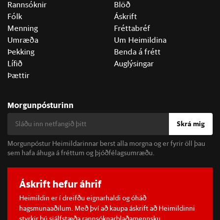
Rannsóknir
Blöð
Fólk
Áskrift
Menning
Fréttabréf
Umræða
Um Heimildina
Þekking
Benda á frétt
Lífið
Auglýsingar
Þættir
Morgunpósturinn
Skrá mig
Morgunpóstur Heimildarinnar berst alla morgna og er fyrir öll þau
sem hafa áhuga á fréttum og þjóðfélagsumræðu.
Áskrift hefur áhrif
Heimildin er í dreifðu eignarhaldi og óháð
hagsmunaaðilum. Með því að kaupa áskrift að Heimildinni
styrkir þú sjálfstæða rannsóknarblaðamennsku.