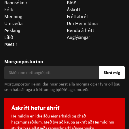
Rannsóknir
Blöð
Fólk
Áskrift
Menning
Fréttabréf
Umræða
Um Heimildina
Þekking
Benda á frétt
Lífið
Auglýsingar
Þættir
Morgunpósturinn
Skrá mig
Morgunpóstur Heimildarinnar berst alla morgna og er fyrir öll þau
sem hafa áhuga á fréttum og þjóðfélagsumræðu.
Áskrift hefur áhrif
Heimildin er í dreifðu eignarhaldi og óháð
hagsmunaaðilum. Með því að kaupa áskrift að Heimildinni
styrkir þú sjálfstæða rannsóknarblaðamennsku.