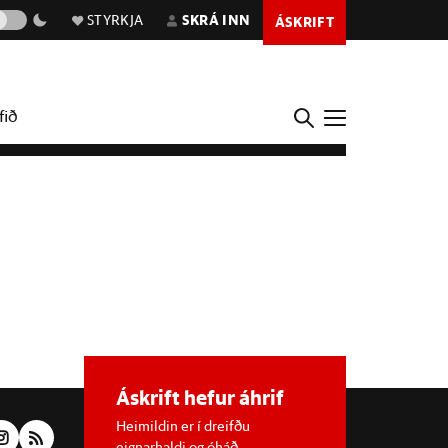
STYRKJA
SKRÁ INN
ÁSKRIFT
fið
Áskrift hefur áhrif
Heimildin er í dreifðu
eignarhaldi og óháð