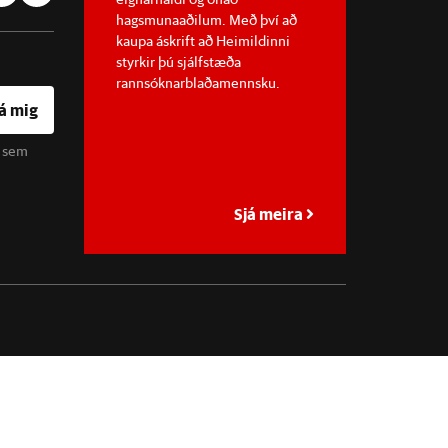
hagsmunaaðilum. Með því að
kaupa áskrift að Heimildinni
styrkir þú sjálfstæða
rannsóknarblaðamennsku.
á mig
u sem
Sjá meira