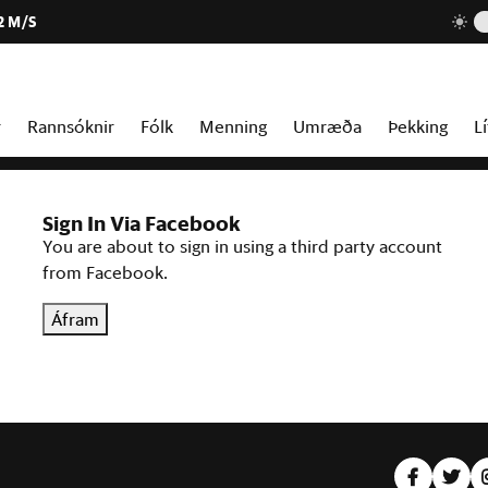
2 M/S
r
Rannsóknir
Fólk
Menning
Umræða
Þekking
Lí
Sign In Via Facebook
You are about to sign in using a third party account
from Facebook.
Áfram