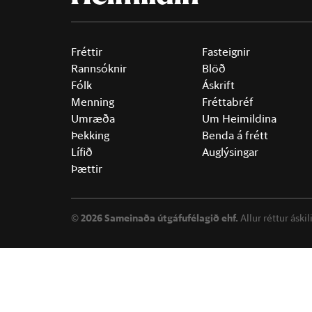
Fréttir
Fasteignir
Rannsóknir
Blöð
Fólk
Áskrift
Menning
Fréttabréf
Umræða
Um Heimildina
Þekking
Benda á frétt
Lífið
Auglýsingar
Þættir
©
2026 Sameinaða útgáfufélagið ehf.
Allur réttur áski