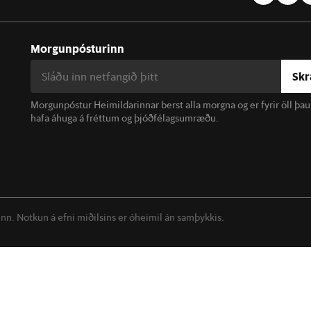
Morgunpósturinn
Skr
Morgunpóstur Heimildarinnar berst alla morgna og er fyrir öll þa
hafa áhuga á fréttum og þjóðfélagsumræðu.
linn. Notkun á efni miðilsins er óheimil án samþykkis.